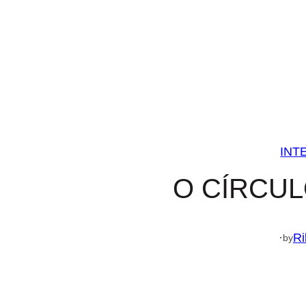
INT
O CÍRCU
·
Ri
by